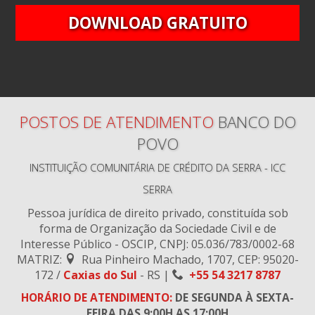
DOWNLOAD GRATUITO
POSTOS DE ATENDIMENTO
BANCO DO
POVO
INSTITUIÇÃO COMUNITÁRIA DE CRÉDITO DA SERRA - ICC
SERRA
Pessoa jurídica de direito privado, constituída sob
forma de Organização da Sociedade Civil e de
Interesse Público - OSCIP, CNPJ: 05.036/783/0002-68
MATRIZ:
Rua Pinheiro Machado, 1707
, CEP:
95020-
172
/
Caxias do Sul
-
RS |
+55 54 3217 8787
HORÁRIO DE ATENDIMENTO:
DE SEGUNDA À SEXTA-
FEIRA DAS 9:00H AS 17:00H